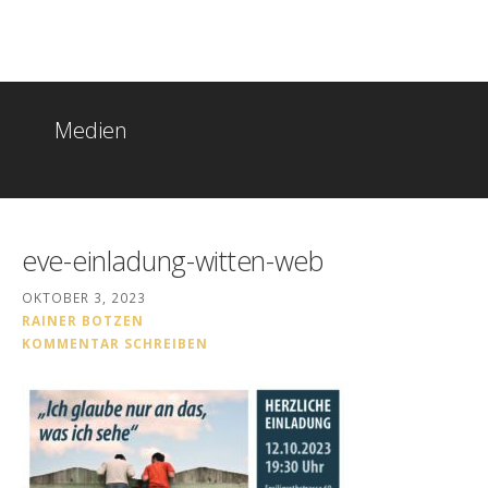
Zum
Christen in Witten
Inhalt
springen
Medien
eve-einladung-witten-web
OKTOBER 3, 2023
RAINER BOTZEN
KOMMENTAR SCHREIBEN