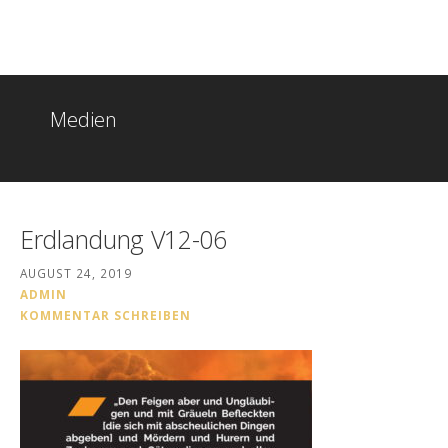
Zum
Christen in Witten
Inhalt
springen
Medien
Erdlandung V12-06
AUGUST 24, 2019
ADMIN
KOMMENTAR SCHREIBEN