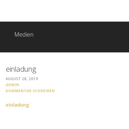
Zum
Christen in Witten
Inhalt
springen
Medien
einladung
AUGUST 28, 2019
ADMIN
KOMMENTAR SCHREIBEN
einladung