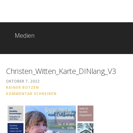
Zum
Christen in Witten
Inhalt
springen
Medien
Christen_Witten_Karte_DINlang_V3
OKTOBER 7, 2022
RAINER BOTZEN
KOMMENTAR SCHREIBEN